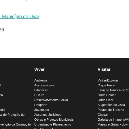
e_Município de Ovar
26
Viver
Visitar
Ambiente
Visitar/Explorar
l
Associativismo
O que Fazer
Educação
Estação Náutica de O
fia
Cultura
Onde Comer
Desenvolvimento Social
Onde Ficar
Desporto
Sugestões de visita
cial
Juventude
Postos de Turismo
l de Proteção de
Assuntos Jurídicos
Chegar
Obras e Projetos Municipais
Galeria de Imagens/V
evenção da Corrupção |
Urbanismo e Planeamento
Mapas e Guias - down