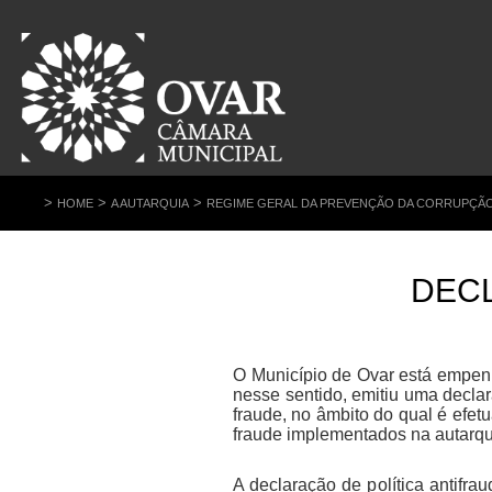
>
>
>
HOME
A AUTARQUIA
REGIME GERAL DA PREVENÇÃO DA CORRUPÇÃO 
DECL
O Município de Ovar está empenh
nesse sentido, emitiu uma declar
fraude, no âmbito do qual é efe
fraude implementados na autarq
A declaração de política antifr