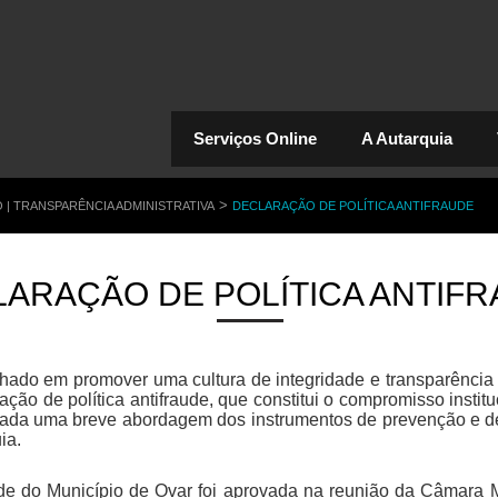
Serviços Online
A Autarquia
>
| TRANSPARÊNCIA ADMINISTRATIVA
DECLARAÇÃO DE POLÍTICA ANTIFRAUDE
ARAÇÃO DE POLÍTICA ANTIF
ado em promover uma cultura de integridade e transparência n
ação de política antifraude, que constitui o compromisso instit
tuada uma breve abordagem dos instrumentos de prevenção e d
uia.
aude do Município de Ovar foi aprovada na reunião da Câmara M