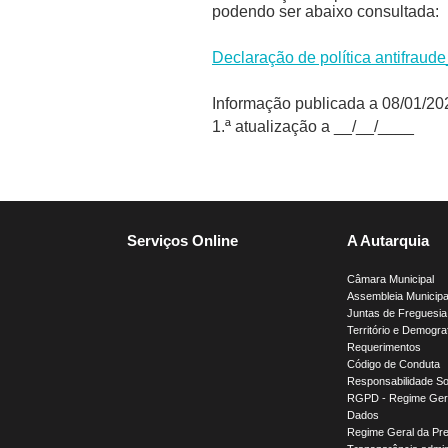
podendo ser abaixo consultada:
Declaração de política antifraud
Informação publicada a 08/01/20
1.ª atualização a __/__/____
Serviços Online
A Autarquia
Câmara Municipal
Assembleia Municipa
Juntas de Freguesia
Território e Demogra
Requerimentos
Código de Conduta
Responsabilidade So
RGPD - Regime Gera
Dados
Regime Geral da Pr