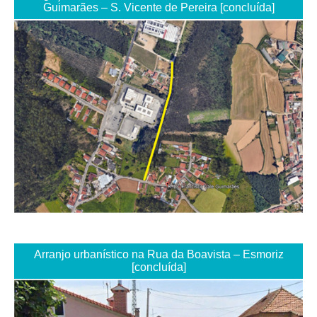
Guimarães – S. Vicente de Pereira [concluída]
Arranjo urbanístico na Rua da Boavista – Esmoriz
[concluída]