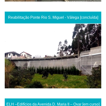
Reabilitação Ponte Rio S. Miguel - Válega [concluída]
ELH –Edifícios da Avenida D. Maria II – Ovar [em curso]