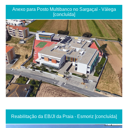
Anexo para Posto Multibanco no Sargaçal - Válega
[concluída]
Reabilitação da EB/JI da Praia - Esmoriz [concluída]