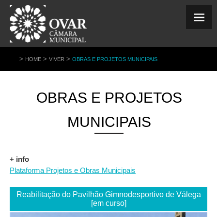
>
>
>
HOME
VIVER
OBRAS E PROJETOS MUNICIPAIS
OBRAS E PROJETOS
MUNICIPAIS
+ info
Plataforma Projetos e Obras Municipais
Reabilitação do Pavilhão Gimnodesportivo de Válega
[em curso]