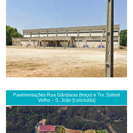
Pavimentações Rua Gândaras (troço) e Trv. Sobral
Velho – S. João [concluída]