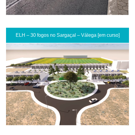
ELH – 30 fogos no Sargaçal – Válega [em curso]