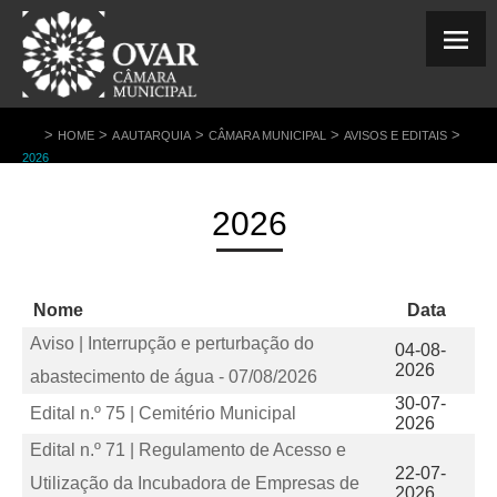
>
>
>
>
>
HOME
A AUTARQUIA
CÂMARA MUNICIPAL
AVISOS E EDITAIS
2026
2026
Nome
Data
Aviso | Interrupção e perturbação do
04-08-
2026
abastecimento de água - 07/08/2026
30-07-
Edital n.º 75 | Cemitério Municipal
2026
Edital n.º 71 | Regulamento de Acesso e
22-07-
Utilização da Incubadora de Empresas de
2026