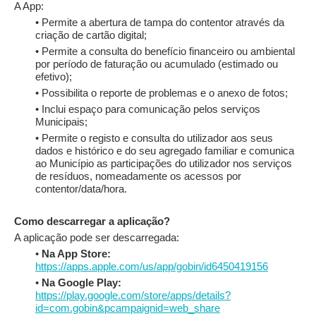
A App:
• Permite a abertura de tampa do contentor através da
criação de cartão digital;
• Permite a consulta do benefício financeiro ou ambiental
por período de faturação ou acumulado (estimado ou
efetivo);
• Possibilita o reporte de problemas e o anexo de fotos;
• Inclui espaço para comunicação pelos serviços
Municipais;
• Permite o registo e consulta do utilizador aos seus
dados e histórico e do seu agregado familiar e comunica
ao Município as participações do utilizador nos serviços
de resíduos, nomeadamente os acessos por
contentor/data/hora.
Como descarregar a aplicação?
A aplicação pode ser descarregada:
•
Na App Store:
https://apps.apple.com/us/app/gobin/id6450419156
•
Na Google Play:
https://play.google.com/store/apps/details?
id=com.gobin&pcampaignid=web_share