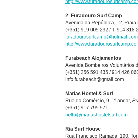
http://www.furadourosurfcamp.co
2- Furadouro Surf Camp
Avenida da República, 12, Praia
(+351) 919 005 232 / T. 914 818 
furadourosurfcamp@hotmail.com
http://www.furadourosurfcamp.co
Furabeach Alojamentos
Avenida Bombeiros Voluntários d
(+351) 256 591 435 / 914 426 06
info.furabeach@gmail.com
Marias Hostel & Surf
Rua do Comércio, 9, 1º andar,
Pr
(+351) 917 795 971
hello@mariashostelsurf.com
Ria Surf House
Rua Francisco Ramada, 190, Tor