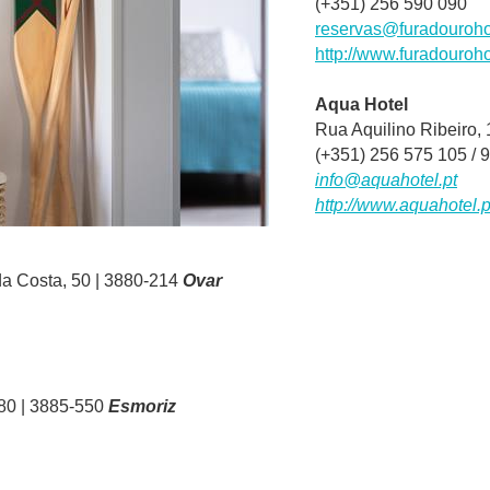
(+351) 256 590 090
reservas@furadouroho
http://www.furadouroh
Aqua Hotel
Rua Aquilino Ribeiro,
(+351) 256 575 105 / 
info@aquahotel.pt
http://www.aquahotel.p
a Costa, 50 | 3880-214
Ovar
 80 | 3885-550
Esmoriz