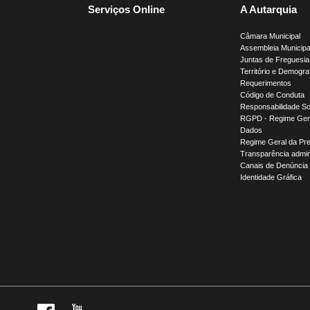
Serviços Online
A Autarquia
Câmara Municipal
Assembleia Municipa
Juntas de Freguesia
Território e Demogra
Requerimentos
Código de Conduta
Responsabilidade So
RGPD - Regime Gera
Dados
Regime Geral da Pr
Transparência admini
Canais de Denúncia
Identidade Gráfica