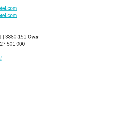
tel.com
otel.com
 1 | 3880-151
Ovar
927 501 000
t