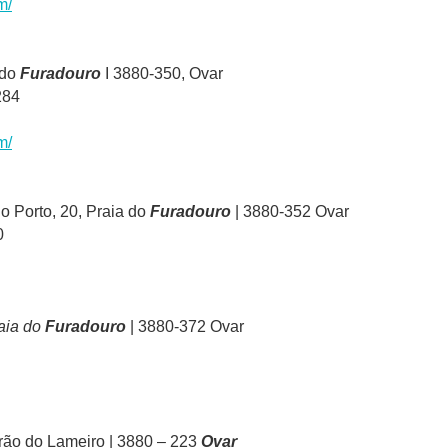
m/
 do
Furadouro
I 3880-350, Ovar
284
m/
o Porto, 20, Praia do
Furadouro
| 3880-352 Ovar
0
aia do
Furadouro
| 3880-372 Ovar
rão do Lameiro | 3880 – 223
Ovar