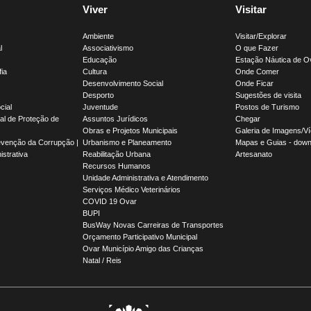
Viver
Visitar
Ambiente
Visitar/Explorar
l
Associativismo
O que Fazer
Educação
Estação Náutica de O
fia
Cultura
Onde Comer
Desenvolvimento Social
Onde Ficar
Desporto
Sugestões de visita
cial
Juventude
Postos de Turismo
l de Proteção de
Assuntos Jurídicos
Chegar
Obras e Projetos Municipais
Galeria de Imagens/V
evenção da Corrupção |
Urbanismo e Planeamento
Mapas e Guias - down
strativa
Reabilitação Urbana
Artesanato
Recursos Humanos
Unidade Administrativa e Atendimento
Serviços Médico Veterinários
COVID 19 Ovar
BUPI
BusWay Novas Carreiras de Transportes
Orçamento Participativo Municipal
Ovar Município Amigo das Crianças
Natal / Reis