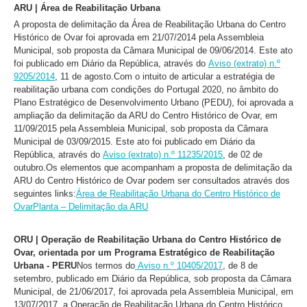
ARU | Área de Reabilitação Urbana
A proposta de delimitação da Área de Reabilitação Urbana do Centro
Histórico de Ovar foi aprovada em 21/07/2014 pela Assembleia
Municipal, sob proposta da Câmara Municipal de 09/06/2014. Este ato
foi publicado em Diário da República, através do
Aviso (extrato) n.º
9205/2014
, 11 de agosto.
Com o intuito de articular a estratégia de
reabilitação urbana com condições do Portugal 2020, no âmbito do
Plano Estratégico de Desenvolvimento Urbano (PEDU), foi aprovada a
ampliação da delimitação da ARU do Centro Histórico de Ovar, em
11/09/2015 pela Assembleia Municipal, sob proposta da Câmara
Municipal de 03/09/2015. Este ato foi publicado em Diário da
República, através do
Aviso (extrato) n.º 11235/2015
, de 02 de
outubro.
Os elementos que acompanham a proposta de delimitação da
ARU do Centro Histórico de Ovar podem ser consultados através dos
seguintes links:
Área de Reabilitação Urbana do Centro Histórico de
Ovar
Planta – Delimitação da ARU
ORU | Operação de Reabilitação Urbana do Centro Histórico de
Ovar, orientada por um Programa Estratégico de Reabilitação
Urbana - PERU
Nos termos do
Aviso n.º 10405/2017
, de 8 de
setembro, publicado em Diário da República, sob proposta da Câmara
Municipal, de 21/06/2017, foi aprovada pela Assembleia Municipal, em
13/07/2017, a Operação de Reabilitação Urbana do Centro Histórico