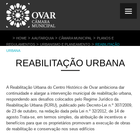
>
>
>
>
HOME
A AUTARQUIA
CÂMARA MUNICIPAL
PLANOS E
>
>
REGULAMENTOS
URBANISMO E PLANEAMENTO
REABILITAÇÃO
URBANA
REABILITAÇÃO URBANA
A Reabilitação Urbana do Centro Histórico de Ovar ambiciona dar
continuidade e alargar a intervenção municipal de reabilitação urbana,
respondendo aos desafios colocados pelo Regime Jurídico da
Reabilitação Urbana (RJRU), publicado pelo Decreto-Lei n.º 307/2009,
de 23 de outubro, na redação dada pela Lei n.º 32/2012, de 14 de
agosto.
Trata-se, em termos simples, da atribuição de incentivos e
benefícios para que os proprietários promovam a execução de obras
de reabilitação e conservação nos seus edifícios