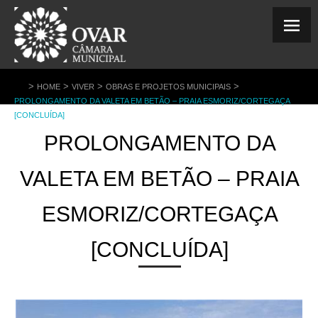
>
>
>
>
HOME
VIVER
OBRAS E PROJETOS MUNICIPAIS
PROLONGAMENTO DA VALETA EM BETÃO – PRAIA ESMORIZ/CORTEGAÇA
[CONCLUÍDA]
PROLONGAMENTO DA
VALETA EM BETÃO – PRAIA
ESMORIZ/CORTEGAÇA
[CONCLUÍDA]