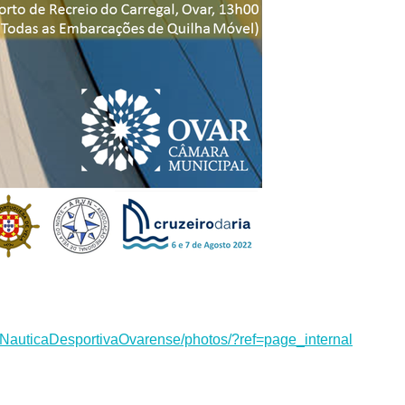
auticaDesportivaOvarense/photos/?ref=page_internal