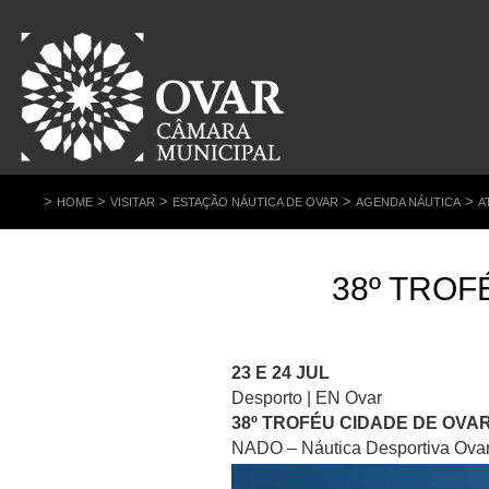
>
>
>
>
>
HOME
VISITAR
ESTAÇÃO NÁUTICA DE OVAR
AGENDA NÁUTICA
A
38º TROF
23 E 24 JUL
Desporto | EN Ovar
38º TROFÉU CIDADE DE OVA
NADO – Náutica Desportiva Ova