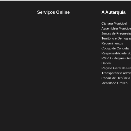
Serviços Online
A Autarquia
Câmara Municipal
Assembleia Municipa
Juntas de Freguesia
Território e Demogra
Requerimentos
Código de Conduta
Responsabilidade So
RGPD - Regime Gera
Dados
Regime Geral da Pr
Transparência admini
Canais de Denúncia
Identidade Gráfica