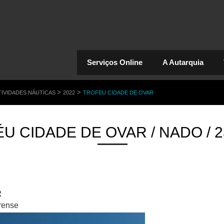
Serviços Online
A Autarquia
>
>
TIVIDADES NÁUTICAS
2022
TROFEU CIDADE DE OVAR
ÉU CIDADE DE OVAR / NADO / 2
R
rense