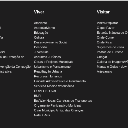
Viver
Visitar
Ambiente
Visitar/Explorar
l
Associativismo
O que Fazer
Educação
Estação Náutica de O
fia
Cultura
Onde Comer
Desenvolvimento Social
Onde Ficar
Desporto
Sugestões de visita
cial
Juventude
Postos de Turismo
l de Proteção de
Assuntos Jurídicos
Chegar
Obras e Projetos Municipais
Galeria de Imagens/V
evenção da Corrupção |
Urbanismo e Planeamento
Mapas e Guias - down
strativa
Reabilitação Urbana
Artesanato
Recursos Humanos
Unidade Administrativa e Atendimento
Serviços Médico Veterinários
COVID 19 Ovar
BUPI
BusWay Novas Carreiras de Transportes
Orçamento Participativo Municipal
Ovar Município Amigo das Crianças
Natal / Reis