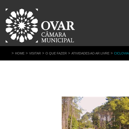
>
>
>
>
>
HOME
VISITAR
O QUE FAZER
ATIVIDADES AO AR LIVRE
CICLOVIA