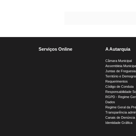
Serviços Online
A Autarquia
Câmara Municipal
Assembleia Municipa
Juntas de Freguesia
Território e Demogra
Requerimentos
Código de Conduta
Responsabilidade So
RGPD - Regime Gera
Dados
Regime Geral da Pr
Transparência admini
Canais de Denúncia
Identidade Gráfica