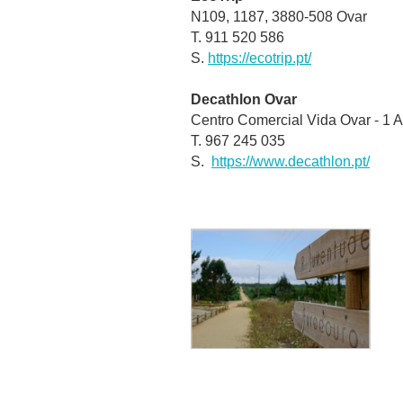
N109, 1187, 3880-508 Ovar
T. 911 520 586
S.
https://ecotrip.pt/
Decathlon Ovar
Centro Comercial Vida Ovar - 1
T. 967 245 035
S.
https://www.decathlon.pt/