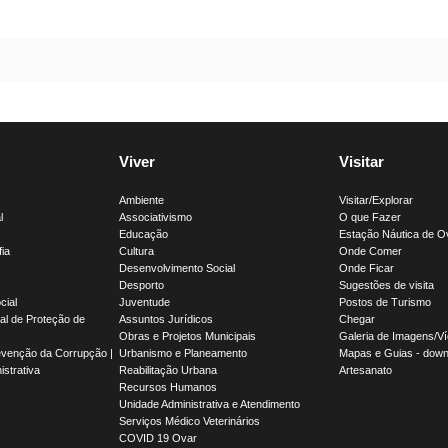
Viver
Visitar
Ambiente
Visitar/Explorar
l
Associativismo
O que Fazer
Educação
Estação Náutica de O
fia
Cultura
Onde Comer
Desenvolvimento Social
Onde Ficar
Desporto
Sugestões de visita
cial
Juventude
Postos de Turismo
l de Proteção de
Assuntos Jurídicos
Chegar
Obras e Projetos Municipais
Galeria de Imagens/V
evenção da Corrupção |
Urbanismo e Planeamento
Mapas e Guias - down
strativa
Reabilitação Urbana
Artesanato
Recursos Humanos
Unidade Administrativa e Atendimento
Serviços Médico Veterinários
COVID 19 Ovar