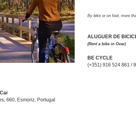
By bike or on foot, more t
ALUGUER DE BICIC
(Rent a bike in Ovar)
BE CYCLE
(+351) 916 524 861 / 
 Car
, 660, Esmoriz, Portugal